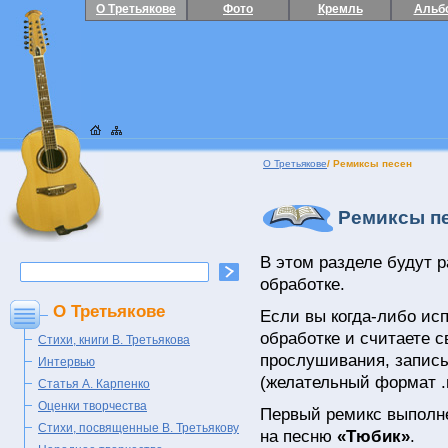
О Третьякове
Фото
Кремль
Альб
О Третьякове
/ Ремиксы песен
Ремиксы пе
В этом разделе будут р
обработке.
О Третьякове
Если
вы когда-либо
исп
обработке и считаете 
Стихи, книги В. Третьякова
прослушивания, записы
Интервью
(желательный формат .
Статья А. Карпенко
Оценки творчества
Первый ремикс выполн
Стихи, посвященные В. Третьякову
на песню
«Тюбик»
.