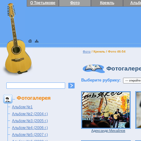
О Третьякове
Фото
Кремль
Альб
Фото
/ Кремль / Фото 46-54
Фотогалер
Выберите рубрику:
Фотогалерея
Альбом №1
Альбом №2 (2004 г.)
Альбом №3 (2005 г.)
Альбом №4 (2006 г.)
Адександр Михайлов
Альбом №5 (2007 г.)