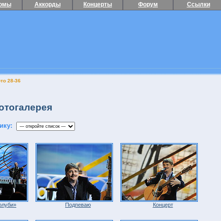
омы
Аккорды
Концерты
Форум
Ссылки
то 28-36
тогалерея
ику:
олуби»
Подпеваю
Концерт