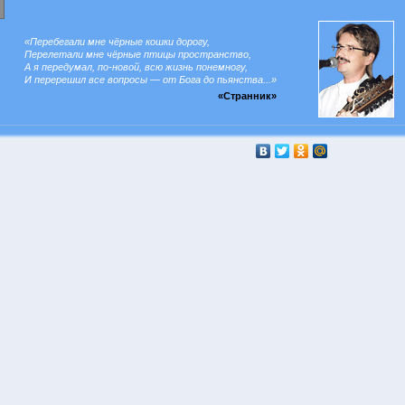
«Перебегали мне чёрные кошки дорогу,
Перелетали мне чёрные птицы пространство,
А я передумал, по-новой, всю жизнь понемногу,
И перерешил все вопросы — от Бога до пьянства...»
«Странник»