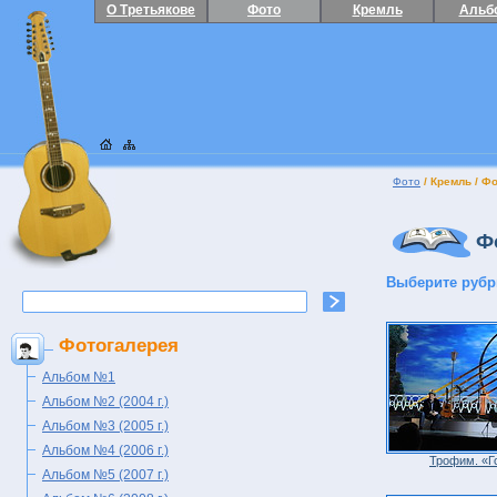
О Третьякове
Фото
Кремль
Альб
Фото
/ Кремль / Фо
Фо
Выберите рубр
Фотогалерея
Альбом №1
Альбом №2 (2004 г.)
Альбом №3 (2005 г.)
Альбом №4 (2006 г.)
Трофим. «Г
Альбом №5 (2007 г.)