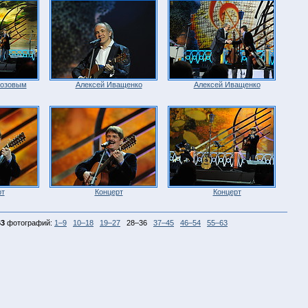
розовым
Алексей Иващенко
Алексей Иващенко
рт
Концерт
Концерт
63
фотографий:
1–9
10–18
19–27
28–36
37–45
46–54
55–63