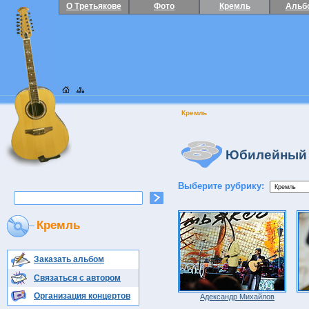
О Третьякове
Фото
Кремль
Альб
Кремль
Юбилейный 
Выберите рубрику:
Кремль
Заказать альбом
Связаться с автором
Организация концертов
Адександр Михайлов