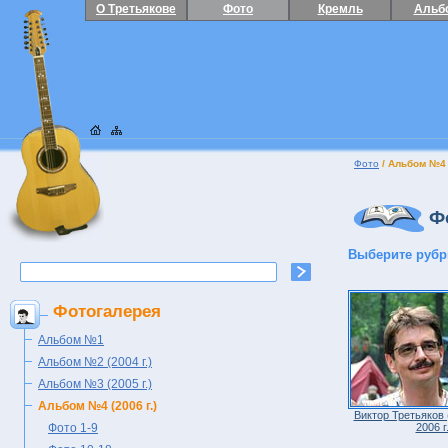
О Третьякове
Фото
Кремль
Альб
Фото
/ Альбом №4 (
Фо
Выберите рубр
Фотогалерея
Альбом №1
Альбом №2 (2004 г.)
Альбом №3 (2005 г.)
Альбом №4 (2006 г.)
Виктор Третьяков 
Фото 1-9
2006 г.