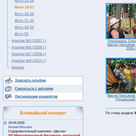
Фото 10-18
Фото 19-27
Фото 28-36
Фото 37-45
Фото 46-54
Фото 55
Альбом №5 (2007 г.)
Поклонница, Серг
Виктор Третьяков 
Альбом №6 (2008 г.)
2006 г.
Альбом №7 (2009 г.)
Альбом №8 (2010 г.)
Кремль
Заказать альбом
Связаться с автором
Виктор Третьяков 
Организация концертов
(Грушинский, 
Ближайший концерт
По этому разделу
18.09.2026
Новая Москва
Оздоровительный комплекс «Десна»
ХIV Международный Фестиваль авторской