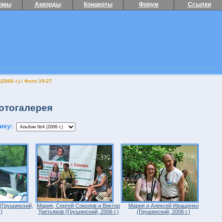
омы
Аккорды
Концерты
Форум
Ссылки
2006 г.) / Фото 19-27
тогалерея
ику:
(Грушинский,
Мария, Сергей Соколов и Виктор
Мария и Алексей Иващенко
)
Третьяков (Грушинский, 2006 г.)
(Грушинский, 2006 г.)