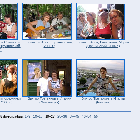
ей Соколов и
Твинка и Алекс (Грушинский,
Твинка, Анна, Валентина, Мария
(Грушинский,
2006 г.)
(Грушинский, 2006 г.)
)
и поклонники
Виктор Третьяков в Италии
Виктор Третьяков в Италии
2006 г.)
(Флоренция)
(Римини)
55
фотографий:
1–9
10–18
19–27
28–36
37–45
46–54
55