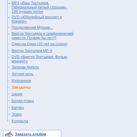
МР3 «Ваш Третьяков.
Официальный белый сборник».
100 лучших песен
DVD «Юбилейный концерт в
Кремле»
Продолжение Музыки...
Виктор Третьяков и симфонический
оркестр. Почему бы нет!?
Один на Один (20 лет на сцене)
Виктор Третьяков МР-3
DVD «Виктор Третьяков. Фильм-
концерт»
Записки Ангела
Летняя ночь
Избранное
Звёздочка
Циник
Белая птица
Беглец
Эскиз
Колокола
Заказать альбом