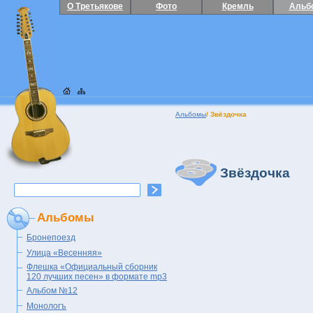
О Третьякове
Фото
Кремль
Альб
Альбомы
/ Звёздочка
Звёздочка
Альбомы
Бронепоезд
Улица «Весенняя»
Флешка «Официальный сборник
120 лучших песен» в формате mp3
Альбом №12
Монологъ